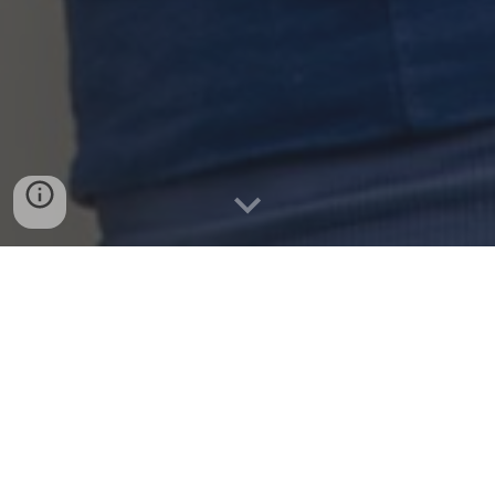
"Reímos y lloramos, pero, sobre todo, seguimos
abrazando esa misma estrella con la cual nos
propusimos pertenecer a esta pequeña familia, donde
los corazones están dispuestos a seguir soñando con
el día en que despertemos libres. Estar aquí para mí, es
algo inexplicable, como tocar el sol o como pisar la
luna. A mí el teatro me regaló una familia".
"
Cuando estoy con todos en el patio central de las